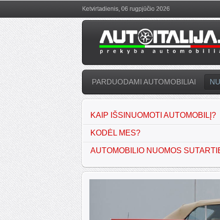
Ketvirtadienis, 06 rugpjūčio 2026
PARDUODAMI AUTOMOBILIAI
N
KAIP IŠSINUOMOTI AUTOMOBILĮ?
KODĖL MES?
AUTOMOBILIO NUOMOS SUTARTI