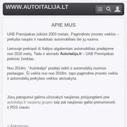
WWW.AUTOITALIJA.LT
APIE MUS
UAB Premipakas įsikūrė 2003 metais. Pagrindinės įmonės veiklos –
prekyba naujais ir naudotais automobiliais bei jų nuoma.
Lietuvoje prekiauti iš Italijos atgabentais automobiliais pradėjome
nuo 2010 metų. Tada ir atsirado
Autoitalija.lt
– UAB Premipakas
prekinis ženklas.
Nuo 2014m. "Autoitalija" pradėjo teikti ir automobilių nuomos
paslaugas. Ši veikla nuo nuo 2018m. tapo pagrindine įmonės veikla
ir automobilių prekybos veiklos atsisakyta.
Jūsų patogumui galima užsisakyti naujienas prisijungdami prie
autoitalija.lt naujienų grupės
taip pat naujienas galite prenumeruoti
ir RSS srautu.
< Ankstesnis