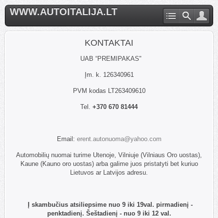
WWW.AUTOITALIJA.LT
KONTAKTAI
UAB “PREMIPAKAS"
Įm. k. 126340961
PVM kodas LT263409610
Tel.
+370 670 81444
Email:
erent.autonuoma@yahoo.com
Automobilių nuomai turime Utenoje, Vilniuje (Vilniaus Oro uostas),
Kaune (Kauno oro uostas) arba galime juos pristatyti bet kuriuo
Lietuvos ar Latvijos adresu.
Į skambučius atsiliepsime nuo 9 iki 19val. pirmadienį -
penktadienį. Šeštadienį - nuo 9 iki 12 val.