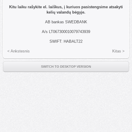
Kitu laiku rašykite el. laiškus, į kuriuos pasistengsime atsakyti
kelių valandų bėgyje.
AB bankas SWEDBANK
A/s LT067300010079743939
SWIFT: HABALT22
< Ankstesnis
Kitas >
SWITCH TO DESKTOP VERSION