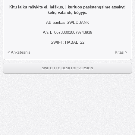
Kitu laiku rašykite el. laiškus, į kuriuos pasistengsime atsakyti
kelių valandų bėgyje.
AB bankas SWEDBANK
A/s LT067300010079743939
SWIFT: HABALT22
< Ankstesnis
Kitas >
SWITCH TO DESKTOP VERSION