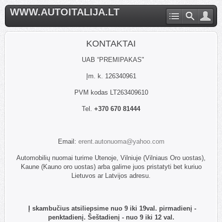
WWW.AUTOITALIJA.LT
KONTAKTAI
UAB “PREMIPAKAS"
Įm. k. 126340961
PVM kodas LT263409610
Tel.
+370 670 81444
Email:
erent.autonuoma@yahoo.com
Automobilių nuomai turime Utenoje, Vilniuje (Vilniaus Oro uostas),
Kaune (Kauno oro uostas) arba galime juos pristatyti bet kuriuo
Lietuvos ar Latvijos adresu.
Į skambučius atsiliepsime nuo 9 iki 19val. pirmadienį -
penktadienį. Šeštadienį - nuo 9 iki 12 val.