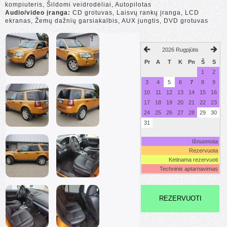
kompiuteris, Šildomi veidrodėliai, Autopilotas
Audio/video įranga:
CD grotuvas, Laisvų rankų įranga, LCD
ekranas, Žemų dažnių garsiakalbis, AUX jungtis, DVD grotuvas
2026 Rugpjūtis
Pr
A
T
K
Pn
Š
S
1
2
3
4
5
6
7
8
9
10
11
12
13
14
15
16
17
18
19
20
21
22
23
24
25
26
27
28
29
30
31
Išnuomota
Rezervuota
Ketinama rezervuoti
Techninis aptarnavimas
REZERVUOTI