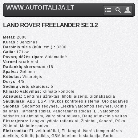
WWW.AUTOITALIJA.LT
LAND ROVER FREELANDER SE 3.2
Metai:
2008
Kuras :
Benzinas
Darbinis tūris (kūb. cm.) :
3200
Galia:
171kw
Pavarų dėžės tipas:
Automatinė
Varomi ratai:
Visi
Ratlankių skersmuo:
r18
Spalva:
Geltona
Kėbulas:
Visureigis
Durys:
4/5
Sėdimų vietų skaičius:
5
Klimato valdymas:
Klimato kontrolė
Apsauga:
Centrinis užraktas, Imobilaizeris, Signalizacija
Saugumas:
ABS, ESP, Traukos kontrolės sistema, Oro pagalvės
Salonas:
Šildomos sėdynės, Elektra valdomos sėdynės, Odinis
salonas, Tamsinti stiklai, Panoraminis stogas, El. valdomos
sėdynės su atmintim, Vairo stiprintuvas, Daugiafunkcinis vairas
Eksterjeras:
Lengvo lydinio ratlankiai, Žibintai „Xenon“, Rūko
žibintai, Metalic spalva
Elektronika:
El. veidrodėliai, El. langai, Išorės temperatūros
daviklis, Kritulių jutiklis, GSM telefono instaliacija, Borto