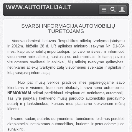
WWW.AUTOITALIJA.LT
SVARBI INFORMACIJA AUTOMOBILIŲ
TURĖTOJAMS
Vadovaudamiesi Lietuvos Respublikos atliekų tvarkymo įstatymu
ir 2012m. birželio 28 d. LR aplinkos ministro įsakymu Nr. D1-554
mes, kaip automobilių importuotojai, privalome šviesti ir informuoti
visuomenę apie atliekų, susijusių su automobiliais, keliamą pavojų
visuomenės sveikatai ir aplinkai, šių atliekų tvarkymo galimybes,
netinkamo atliekų tvarkymo žalą visuomenės sveikatai ir aplinkai ir
kitą susijusią informaciją.
Nuo pat mūsų veiklos pradžios mes įsipareigojame savo
klientams ir visiems, kurie nori atsikratyti savo senu automobiliu,
NEMOKAMAI
priimti perdirbimui eksploatuoti netinkamą automobilį.
Tas yra įrašyta į kiekvieno mūsų parduoto automobilio pardavimo
sutartį ir į lankstinukus, kuriuos mes platiname kiekvienam mūsų
klientui.
Esame sudarę sutartis su įmonėmis, turinčiomis leidimus perdirbti
eksplotacijai netinkamus automobilius, kuriems ir perduodame juos
sunaikinti.