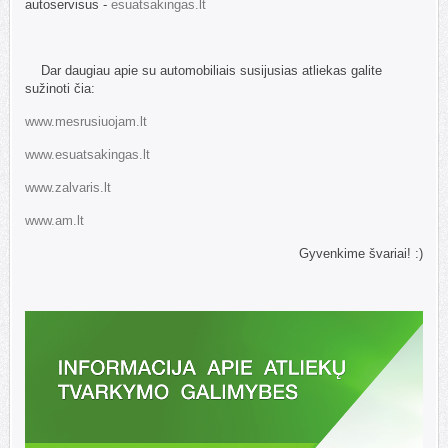
autoservisus -
esuatsakingas.lt
Dar daugiau apie su automobiliais susijusias atliekas galite
sužinoti čia:
www.mesrusiuojam.lt
www.esuatsakingas.lt
www.zalvaris.lt
www.am.lt
Gyvenkime švariai! :)