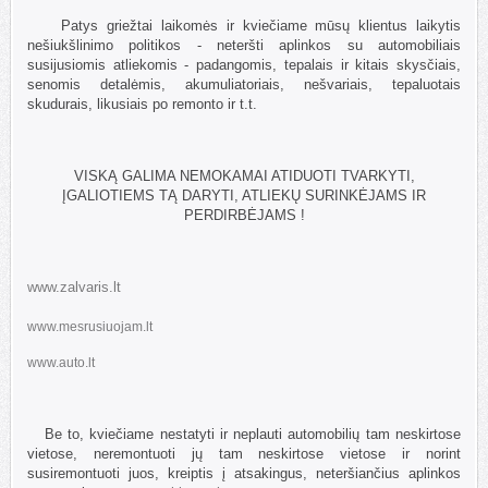
Patys griežtai laikomės ir kviečiame mūsų klientus laikytis
nešiukšlinimo politikos - neteršti aplinkos su automobiliais
susijusiomis atliekomis - padangomis, tepalais ir kitais skysčiais,
senomis detalėmis, akumuliatoriais, nešvariais, tepaluotais
skudurais, likusiais po remonto ir t.t.
VISKĄ GALIMA NEMOKAMAI ATIDUOTI TVARKYTI,
ĮGALIOTIEMS TĄ DARYTI, ATLIEKŲ SURINKĖJAMS IR
PERDIRBĖJAMS !
www.zalvaris.lt
www.mesrusiuojam.lt
www.auto.lt
Be to, kviečiame nestatyti ir neplauti automobilių tam neskirtose
vietose, neremontuoti jų tam neskirtose vietose ir norint
susiremontuoti juos, kreiptis į atsakingus, neteršiančius aplinkos