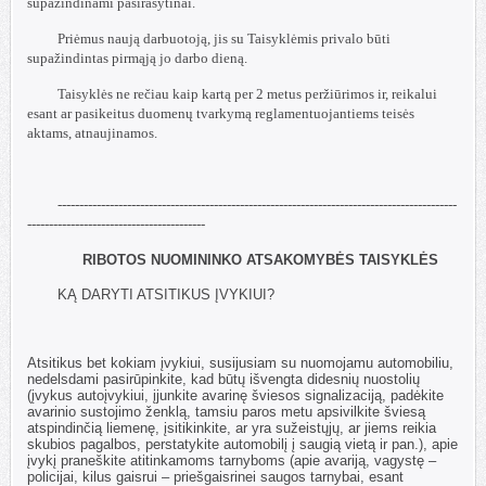
supažindinami pasirašytinai.
Priėmus naują darbuotoją, jis su Taisyklėmis privalo būti
supažindintas pirmąją jo darbo dieną.
Taisyklės ne rečiau kaip kartą per 2 metus peržiūrimos ir, reikalui
esant ar pasikeitus duomenų tvarkymą reglamentuojantiems teisės
aktams, atnaujinamos.
--------------------------------------------------------------------------------------------
-----------------------------------------
RIBOTOS NUOMININKO ATSAKOMYBĖS TAISYKLĖS
KĄ DARYTI ATSITIKUS ĮVYKIUI?
Atsitikus bet kokiam įvykiui, susijusiam su nuomojamu automobiliu,
nedelsdami pasirūpinkite, kad būtų išvengta didesnių nuostolių
(įvykus autoįvykiui, įjunkite avarinę šviesos signalizaciją, padėkite
avarinio sustojimo ženklą, tamsiu paros metu apsivilkite šviesą
atspindinčią liemenę, įsitikinkite, ar yra sužeistųjų, ar jiems reikia
skubios pagalbos, perstatykite automobilį į saugią vietą ir pan.), apie
įvykį praneškite atitinkamoms tarnyboms (apie avariją, vagystę –
policijai, kilus gaisrui – priešgaisrinei saugos tarnybai, esant