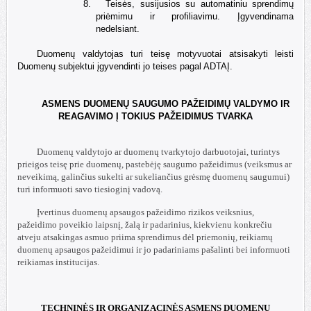
8.
Teisės, susijusios su automatiniu sprendimų
priėmimu ir profiliavimu. Įgyvendinama
nedelsiant.
Duomenų valdytojas turi teisę motyvuotai atsisakyti leisti
Duomenų subjektui įgyvendinti jo teises pagal ADTAĮ.
ASMENS DUOMENŲ SAUGUMO PAŽEIDIMŲ VALDYMO IR
REAGAVIMO Į TOKIUS PAŽEIDIMUS TVARKA
Duomenų valdytojo ar duomenų tvarkytojo darbuotojai, turintys
prieigos teisę prie duomenų, pastebėję saugumo pažeidimus (veiksmus ar
neveikimą, galinčius sukelti ar sukeliančius grėsmę duomenų saugumui)
turi informuoti savo tiesioginį vadovą.
Įvertinus duomenų apsaugos pažeidimo rizikos veiksnius,
pažeidimo poveikio laipsnį, žalą ir padarinius, kiekvienu konkrečiu
atveju atsakingas asmuo priima sprendimus dėl priemonių, reikiamų
duomenų apsaugos pažeidimui ir jo padariniams pašalinti bei informuoti
reikiamas institucijas.
TECHNINĖS IR ORGANIZACINĖS ASMENS DUOMENŲ