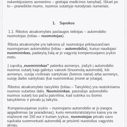
nukentėjusiems asmenims – greitajai medicinos tarnybai). Iškart po
to – praneškite mums, nuomos sutartyje nurodytais numeriais.
1.
Sąvokos
1.1.
Ribotos atsakomybės paslaugos teikėjas – automobilio
nuomotojas (toliau –
nuomotojas
).
1.2.
Ribota atsakomybė yra taikoma už nuomotojui priklausančiam
nuomojamam automobiliui (toliau –
automobilis
), kuriuo naudojasi
nuomininkas,
padarytą žalą ar jo vagystę kompensuojamo įvykio
metu.
1.3.
Į sąvoką „
nuomininkas“
patenka asmenys, įrašyti į automobilio
nuomos sutartį kaip galintys vairuoti išnuomotą automobilį, kiti
asmenys, susiję civiliniais santykiais (šeimos nariai) arba asmenys,
susiję darbo santykiais (kai nuomininkas įmonė ar įstaiga).
1.4.
Ribotos atsakomybės taisyklės (toliau – Taisyklės) yra neatskiriama
nuomos sutarties dalis.
Nuomininkas
, pasirašęs automobilio
nuomos sutartį tuo pačiu patvirtina, kad sutinka su šiomis
taisyklėmis ir privalo jų laikytis.
1.5.
Kompensuojamas įvykis – nuomojamo automobilio ar jo įrangos
apgadinimas (ar praradimas), kurio remonto/atstatymo kaina yra ne
mažesnė nei 150 eur ir kuriam įvykus,
nuomotojas
privalo savo
sąskaita suremontuoti automobilį ar prisiimti nuostolius vagystės
atveju.