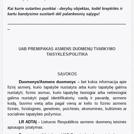
Kai kurie sutarties punktai - derybų objektas, todėl krepkitės ir
kartu bandysime susitarti dėl palankesnių sąlygu!
---------------------------------------------------------------------------------------------------
--
UAB PREMIPAKAS ASMENS DUOMENŲ TVARKYMO
TAISYKLĖS/POLITIKA
SĄVOKOS
Duomenys/Asmens duomenys –
bet kokia informacija apie
fizinį asmenį, kurio tapatybė nustatyta arba kurio tapatybę galima
nustatyti; fizinis asmuo, kurio tapatybę tiesiogiai arba netiesiogiai
galima nustatyti pagal identifikatorių: vardą ir pavardę, asmens
kodą, buvimo vietą arba pagal vieną ar kelis to fizinio asmens
fizinės, fiziologinės, genetinės, psichinės, ekonominės, kultūrinės ar
socialinės tapatybės požymius.
LR ADTAĮ -
Lietuvos Respublikos asmens duomenų teisinės
apsaugos įstatymas.