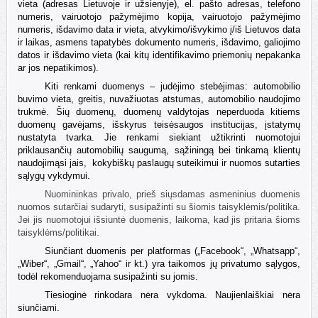
vieta (adresas Lietuvoje ir užsienyje), el. pašto adresas, telefono
numeris, vairuotojo pažymėjimo kopija, vairuotojo pažymėjimo
numeris, išdavimo data ir vieta, atvykimo/išvykimo į/iš Lietuvos data
ir laikas, asmens tapatybės dokumento numeris, išdavimo, galiojimo
datos ir išdavimo vieta (kai kitų identifikavimo priemonių nepakanka
ar jos nepatikimos).
Kiti renkami duomenys – judėjimo stebėjimas: automobilio
buvimo vieta, greitis, nuvažiuotas atstumas, automobilio naudojimo
trukmė. Šių duomenų, duomenų valdytojas neperduoda kitiems
duomenų gavėjams, išskyrus teisėsaugos institucijas, įstatymų
nustatyta tvarka. Jie renkami siekiant
užtikrinti nuomotojui
priklausančių automobilių saugumą, sąžiningą bei tinkamą klientų
naudojimąsi jais,
kokybiškų paslaugų suteikimui ir nuomos sutarties
sąlygų vykdymui.
Nuomininkas privalo, prieš siųsdamas asmeninius duomenis
nuomos sutarčiai sudaryti, susipažinti su šiomis taisyklėmis/politika.
Jei jis nuomotojui išsiuntė duomenis, laikoma, kad jis pritaria šioms
taisyklėms/politikai.
Siunčiant duomenis per platformas („Facebook“, „Whatsapp“,
„Wiber“, „Gmail“, „Yahoo“ ir kt.) yra taikomos jų privatumo sąlygos,
todėl rekomenduojama susipažinti su jomis.
Tiesioginė rinkodara nėra vykdoma. Naujienlaiškiai nėra
siunčiami.