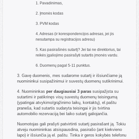
1. Pavadinimas,
2. Įmonės kodas
3. PVM kodas
4. Adresas (ir korespondencijos adresas, jei jis
nesutampa su registracijos adresu)
5. Kas pasirašinės sutartį? Jei tai ne direktorius, tai
reikės įgaliojimo pasirašyti sutartis įmonės vardu.
6. Duomenų pagal 5-11 punktus.
3. Gavę duomenis, mes sudarome sutartį ir išsiunčiame ją
nuomininkui susipažinimui ir suvestų duomenų sutikrinimui.
4. Nuomininkas
per daugiausiai 3 paras
susipažįsta su
sutartimi ir patikrinęs visų suvestų duomenų teisingumą
(ypatingai atvykimo/grąžinimo laikų, kontaktų), el.paštu
praneša, kad sutartis sudaryta teisingai ir jis tvirtina
automobilio rezervaciją bei laiko sutartį galiojančia.
Nuomotojas gali prašyti patvirtinti sutartį pasirašant ją. Tokiu
atveju nuomininkas atsispausdina, pasirašo (ant kiekvieno
lapo) ir išsiunčia ją el. paštu. Tinka ir geros kokybės telefonu