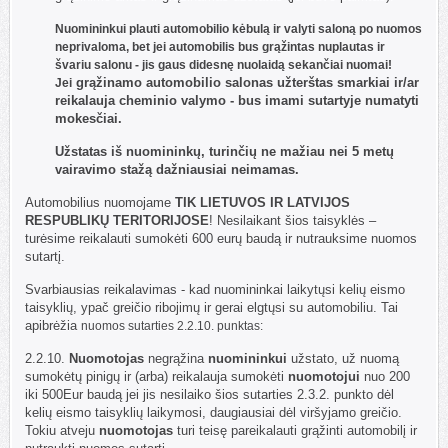
Nuomininkui plauti automobilio kėbulą ir valyti saloną po nuomos
neprivaloma, bet jei automobilis bus grąžintas nuplautas ir
švariu salonu - jis gaus didesnę nuolaidą sekančiai nuomai!
grąžinamo
automobilio salonas užterštas smarkiai ir/ar
Jei
reikalauja cheminio valymo - bus imami sutartyje numatyti
mokesčiai.
Užstatas iš nuomininkų, turinčių ne mažiau nei 5 metų
vairavimo stažą dažniausiai neimamas.
Automobilius nuomojame
TIK LIETUVOS IR LATVIJOS
RESPUBLIKŲ TERITORIJOSE
! Nesilaikant šios taisyklės –
turėsime reikalauti sumokėti 600 eurų baudą ir nutrauksime nuomos
sutartį.
Svarbiausias reikalavimas - kad nuomininkai laikytųsi kelių eismo
taisyklių, ypač greičio ribojimų ir gerai elgtųsi su automobiliu. Tai
apibrėžia
nuomos sutarties 2.2.10. punktas:
2.2.10.
Nuomotojas
negrąžina
nuomininkui
užstato, už nuomą
sumokėtų pinigų ir (arba) reikalauja sumokėti
nuomotojui
nuo 200
iki 500Eur baudą jei jis nesilaiko šios sutarties 2.3.2. punkto dėl
kelių eismo taisyklių laikymosi, daugiausiai dėl viršyjamo greičio.
Tokiu atveju
nuomotojas
turi teisę pareikalauti grąžinti automobilį ir