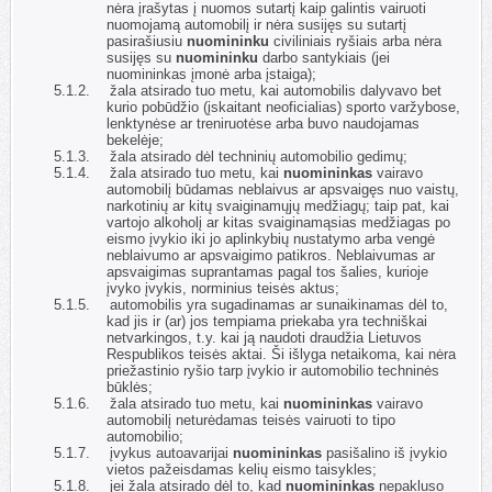
nėra įrašytas į nuomos sutartį kaip galintis vairuoti
nuomojamą automobilį ir nėra susijęs su sutartį
pasirašiusiu
nuomininku
civiliniais ryšiais arba nėra
susijęs su
nuomininku
darbo santykiais (jei
nuomininkas įmonė arba įstaiga);
5.1.2.
žala atsirado tuo metu, kai automobilis dalyvavo bet
kurio pobūdžio (įskaitant neoficialias) sporto varžybose,
lenktynėse ar treniruotėse arba buvo naudojamas
bekelėje;
5.1.3.
žala atsirado dėl techninių automobilio gedimų;
5.1.4.
žala atsirado tuo metu, kai
nuomininkas
vairavo
automobilį būdamas neblaivus ar apsvaigęs nuo vaistų,
narkotinių ar kitų svaiginamųjų medžiagų; taip pat, kai
vartojo alkoholį ar kitas svaiginamąsias medžiagas po
eismo įvykio iki jo aplinkybių nustatymo arba vengė
neblaivumo ar apsvaigimo patikros. Neblaivumas ar
apsvaigimas suprantamas pagal tos šalies, kurioje
įvyko įvykis, norminius teisės aktus;
5.1.5.
automobilis yra sugadinamas ar sunaikinamas dėl to,
kad jis ir (ar) jos tempiama priekaba yra techniškai
netvarkingos, t.y. kai ją naudoti draudžia Lietuvos
Respublikos teisės aktai. Ši išlyga netaikoma, kai nėra
priežastinio ryšio tarp įvykio ir automobilio techninės
būklės;
5.1.6.
žala atsirado tuo metu, kai
nuomininkas
vairavo
automobilį neturėdamas teisės vairuoti to tipo
automobilio;
5.1.7.
įvykus autoavarijai
nuomininkas
pasišalino iš įvykio
vietos pažeisdamas kelių eismo taisykles;
5.1.8.
jei žala atsirado dėl to, kad
nuomininkas
nepakluso