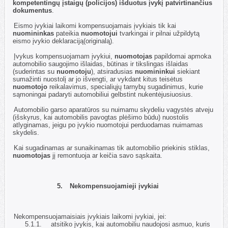
kompetentingų įstaigų (policijos) išduotus įvykį patvirtinančius
dokumentus
.
4.3.
Eismo įvykiai laikomi kompensuojamais įvykiais tik kai
nuomininkas
pateikia
nuomotojui
tvarkingai ir pilnai užpildytą
eismo įvykio deklaraciją(originalą).
4.4.
Įvykus kompensuojamam įvykiui,
nuomotojas
papildomai apmoka
automobilio saugojimo išlaidas, būtinas ir tikslingas išlaidas
(suderintas su
nuomotoju
), atsiradusias
nuomininkui
siekiant
sumažinti nuostolį ar jo išvengti, ar vykdant kitus teisėtus
nuomotojo
reikalavimus, specialiųjų tarnybų sugadinimus, kurie
sąmoningai padaryti automobiliui gelbstint nukentėjusiuosius.
4.5.
Automobilio garso aparatūros su nuimamu skydeliu vagystės atveju
(išskyrus, kai automobilis pavogtas plėšimo būdu) nuostolis
atlyginamas, jeigu po įvykio nuomotojui perduodamas nuimamas
skydelis.
4.6.
Kai sugadinamas ar sunaikinamas tik automobilio priekinis stiklas,
nuomotojas
jį remontuoja ar keičia savo sąskaita.
5.
Nekompensuojamieji įvykiai
5.1.
Nekompensuojamaisiais įvykiais laikomi įvykiai, jei:
5.1.1.
atsitiko įvykis, kai automobiliu naudojosi asmuo, kuris