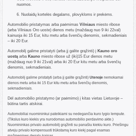
nuomos.
6. Nuolaidų kortelės degalams, plovykloms ir prekėms.
Automobilio pristatymas arba paėmimas
Vilniaus
miesto ribose
(arba Vilniaus Oro uoste) dienos metu (maždaug nuo 9 iki 22val)
kainuoja iki 15 Eur, kitu metu arba švenčių dienomis, sekmadieniais
– iki 20 Eur.
Automobilį galime pristatyti (arba jį galite grąžinti) į
Kauno oro
uostą
arba
Kauno
miesto ribose už (iki)15 Eur dienos metu
(maždaug nuo 9 iki 21val) arba iki 20 Eur kitu metu arba švenčių
dienomis, sekmadieniais.
Automobilį galime pristatyti (arba jį galite grąžinti)
Utenoje
nemokamai
dienos metu arba iki 15 Eur kitu metu arba švenčių dienomis,
sekmadieniais.
Dėl automobilio pristatymo (ar paėmimo) į kitas vietas Lietuvoje –
būtina tartis atskirai.
Automobiliai nuomininkui pateikiami su nedegančia kuro lygio lempute.
(Tikslus kuro kiekis yra nurodomas automobilio perdavimo akte.)
Nuomininkas privalo automobilį grąžinti su panašiu kiekiu kuro. Priešingu
atveju privalo kompensuoti trūkstamą kuro kiekį pagal esamas
mažmenines degalų kainas.