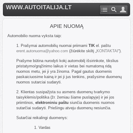
WWW.AUTOITALIJA.LT
APIE NUOMĄ
Automobilio nuoma vyksta taip:
1. Prašymai automobilių nuomai priimami
TIK
el. paštu
erent.autonuoma@yahoo.com
(žiūrėkite skiltį „
KONTAKTAI
“).
Prašyme būtina nurodyti kokį automobilį išsirinkote, tikslius
pristatymo/grąžinimo laikus ir vietas bei numatomą ridą
nuomos metu, jei ji yra žinoma. Pagal gautus duomenis
paskaiciuosime kainą ir jei ji jus tenkins, prašysime duomenų
nuomos sutarciai sudaryti.
2. Klientas susipažįsta su asmens duomenų tvarkymo
taisyklėmis/politika (žr. žemiau šiame puslapyje) ir jei jos
priimtinos,
elektroniniu paštu
siunčia duomenis nuomos
sutarčiai sudaryti. Priešingu atveju duomenų nesiunčia.
Sutarčiai reikalingi duomenys:
1. Vardas