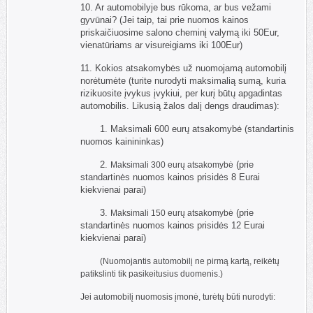
10. Ar automobilyje bus rūkoma, ar bus vežami
gyvūnai? (Jei taip, tai prie nuomos kainos
priskaičiuosime salono cheminį valymą iki 50Eur,
vienatūriams ar visureigiams iki 100Eur)
11. Kokios atsakomybės už nuomojamą automobilį
norėtumėte (turite nurodyti maksimalią sumą, kuria
rizikuosite įvykus įvykiui, per kurį būtų apgadintas
automobilis. Likusią žalos dalį dengs draudimas):
1. Maksimali 600 eurų atsakomybė (standartinis
nuomos kainininkas)
2.
(prie
Maksimali 300 eurų atsakomybė
standartinės nuomos kainos prisidės 8 Eurai
kiekvienai parai)
3.
(prie
Maksimali 150 eurų atsakomybė
standartinės nuomos kainos prisidės 12 Eurai
kiekvienai parai)
(Nuomojantis automobilį ne pirmą kartą, reikėtų
patikslinti tik pasikeitusius duomenis.)
Jei automobilį nuomosis įmonė, turėtų būti nurodyti: