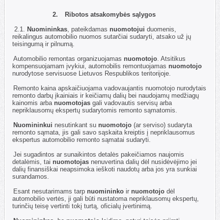
2.
Ribotos atsakomybės sąlygos
2.1.
Nuomininkas
, pateikdamas
nuomotojui
duomenis,
reikalingus automobilio nuomos sutarčiai sudaryti, atsako už jų
teisingumą ir pilnumą.
2.2.
Automobilio remontas organizuojamas
nuomotojo
. Atsitikus
kompensuojamam įvykiui, automobilis remontuojamas
nuomotojo
nurodytose servisuose Lietuvos Respublikos teritorijoje.
2.3.
Remonto kaina apskaičiuojama vadovaujantis nuomotojo nurodytais
remonto darbų įkainiais ir keičiamų dalių bei naudojamų medžiagų
kainomis arba
nuomotojas
gali vadovautis servisų arba
nepriklausomų ekspertų sudarytomis remonto sąmatomis.
2.4.
Nuomininkui
nesutinkant su
nuomotojo
(ar serviso) sudaryta
remonto sąmata, jis gali savo sąskaita kreiptis į nepriklausomus
ekspertus automobilio remonto sąmatai sudaryti.
2.5.
Jei sugadintos ar sunaikintos detalės pakeičiamos naujomis
detalėmis, tai
nuomotojas
nenuvertina dalių dėl nusidėvėjimo jei
dalių finansiškai neapsimoka ieškoti naudotų arba jos yra sunkiai
surandamos.
2.6.
Esant nesutarimams tarp
nuomininko
ir
nuomotojo
dėl
automobilio vertės, ji gali būti nustatoma nepriklausomų ekspertų,
turinčių teisę vertinti tokį turtą, oficialų įvertinimą.