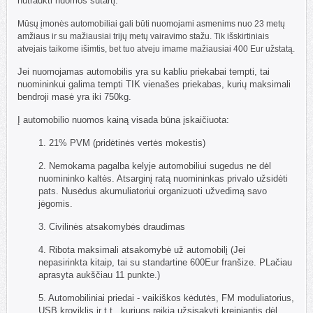
nutraukti nuomos sutartį.
Mūsų įmonės automobiliai gali būti nuomojami asmenims nuo 23 metų
amžiaus ir su mažiausiai trijų metų vairavimo stažu. Tik išskirtiniais
atvejais taikome išimtis, bet tuo atveju imame mažiausiai 400 Eur užstatą.
Jei nuomojamas automobilis yra su kabliu priekabai tempti, tai
nuomininkui galima tempti TIK vienašes priekabas, kurių maksimali
bendroji masė yra iki 750kg.
Į automobilio nuomos kainą visada būna įskaičiuota:
1. 21% PVM (pridėtinės vertės mokestis)
2. Nemokama pagalba kelyje automobiliui sugedus ne dėl
nuomininko kaltės. Atsarginį ratą nuomininkas privalo užsidėti
pats. Nusėdus akumuliatoriui organizuoti užvedimą savo
jėgomis.
3. Civilinės atsakomybės draudimas
4.
Ribota maksimali atsakomybė
už automobilį (Jei
nepasirinkta kitaip, tai su standartine 600Eur franšize. PLačiau
aprasyta aukščiau 11 punkte.)
5. Automobiliniai priedai - vaikiškos kėdutės, FM moduliatorius,
USB kroviklis ir t.t., kuriuos reikia užsisakyti kreipiantis dėl