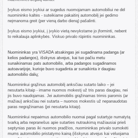
Įvykus eismo įvykiui ar sugedus nuomojamam automobiliui ne dėl
nuomininko kaltės - suteikiame pakaitinį automobilį jei gedimo
neįmanoma greit (per vieną darbo dieną) pašalinti.
Įvykus eismo įvykiui, į įvykio vietą nevykstame jo įforminti, nebent
to reikalauja aplinkybės. Viskuo privalo rūpintis nuomininkas.
Nuomininkas yra VISADA atsakingas
jei sugadinama padanga (ar
kelios padangos), išskyrus atvejus, kai tuo pačiu metu
sunaikinamas pats automobilis, arba padangos sugadinamos
autoavarijoje, kurioje buvo sugadinta ar sunaikinta ir daugiau
automobilio dalių;
Nuomininkui grąžinus automobilį anksčiau sutarto laiko – jei
nesutarta kitaip - imame nuomos mokestį už tris paras daugiau, nei
jis buvo naudojamas. Jei automobilis grąžinamas trimis paromis (ar
mažiau) anksčiau nei sutarta – nuomos mokestis už nepanaudotas
paras negrąžinamas (jei nesutarta kitaip).
Nuomininkui nepaėmus automobilio nuomai pagal sutartyje numatytą
tvarką arba nepranešus apie sutarties nutraukimą mažiausiai prieš
septynias paras iki nuomos pradžios, nuomininkas privalo sumokėti
mums automobilio pristatymo kainą (išskyrus atvejus kai vėluojama