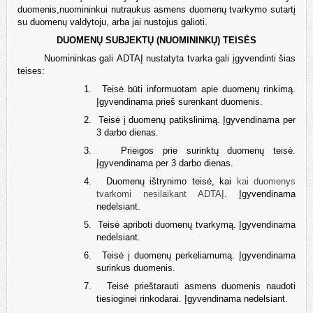
duomenis,nuomininkui nutraukus asmens duomenų tvarkymo sutartį
su duomenų valdytoju, arba jai nustojus galioti.
DUOMENŲ SUBJEKTŲ (NUOMININKŲ) TEISĖS
Nuomininkas gali
ADTAĮ nustatyta tvarka gali įgyvendinti šias
teises:
1.
Teisė būti informuotam apie duomenų rinkimą.
Įgyvendinama prieš surenkant duomenis.
2.
Teisė į duomenų patikslinimą. Įgyvendinama per
3
darbo dienas.
3.
Prieigos prie surinktų duomenų teisė.
Įgyvendinama per
3 darbo dienas.
4.
Duomenų ištrynimo teisė, kai
kai duomenys
tvarkomi nesilaikant ADTAĮ.
Įgyvendinama
nedelsiant.
5.
Teisė apriboti duomenų tvarkymą. Įgyvendinama
nedelsiant
.
6.
Teisė į duomenų perkeliamumą. Įgyvendinama
surinkus duomenis.
7.
Teisė prieštarauti asmens duomenis naudoti
tiesioginei rinkodarai. Įgyvendinama nedelsiant.