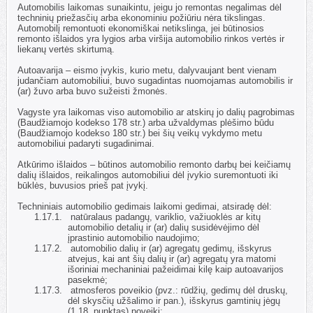
1.13.
Automobilis laikomas sunaikintu, jeigu jo remontas negalimas dėl
techninių priežasčių arba ekonominiu požiūriu nėra tikslingas.
Automobilį remontuoti ekonomiškai netikslinga, jei būtinosios
remonto išlaidos yra lygios arba viršija automobilio rinkos vertės ir
liekanų vertės skirtumą.
1.14.
Autoavarija – eismo įvykis, kurio metu, dalyvaujant bent vienam
judančiam automobiliui, buvo sugadintas nuomojamas automobilis ir
(ar) žuvo arba buvo sužeisti žmonės.
1.15.
Vagyste yra laikomas viso automobilio ar atskirų jo dalių pagrobimas
(Baudžiamojo kodekso 178 str.) arba užvaldymas plėšimo būdu
(Baudžiamojo kodekso 180 str.) bei šių veikų vykdymo metu
automobiliui padaryti sugadinimai.
1.16.
Atkūrimo išlaidos – būtinos automobilio remonto darbų bei keičiamų
dalių išlaidos, reikalingos automobiliui dėl įvykio suremontuoti iki
būklės, buvusios prieš pat įvykį.
1.17.
Techniniais automobilio gedimais laikomi gedimai, atsiradę dėl:
1.17.1.
natūralaus padangų, variklio, važiuoklės ar kitų
automobilio detalių ir (ar) dalių susidėvėjimo dėl
įprastinio automobilio naudojimo;
1.17.2.
automobilio dalių ir (ar) agregatų gedimų, išskyrus
atvejus, kai ant šių dalių ir (ar) agregatų yra matomi
išoriniai mechaniniai pažeidimai kilę kaip autoavarijos
pasekmė;
1.17.3.
atmosferos poveikio (pvz.: rūdžių, gedimų dėl druskų,
dėl skysčių užšalimo ir pan.), išskyrus gamtinių jėgų
(1.18. punktas) poveikį;