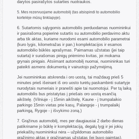
darytos pasirašytos sutarties nuotraukos.
5. Mes rezervuojame automobilį (tas atsispindi to automobilio
kortelėje mūsų tinklapyje).
6. Sutartomis sąlygomis automobilis perduodamas nuomininkui
ir pasirašoma popierinė sutartis su automobilio perdavimo aktu
arba tik aktas, kuriame nurodomi esami automobilio parametrai
(kuro lygis, kilometražas ir pan.) komplektacijos ir esamos
automobilio būklės aprašymas. Paimamas užstatas (jei taip
sutarta) ir surašomas pinigų priėmimo kvitas, jei mokama
grynais pinigais. Atsiimant automobilį nuomai, nuomininkas turi
pateikti asmens dokumentą ir vairuotojo pažymėjimą.
Jei nuomininkas atskrenda i oro uostą, tai maždaug prieš 5
minutes prieš išeinant iš oro uosto turėtų paskambinti sutartyje
nurodytais numeriais ir pranešti apie tai nuomotojui. Per tą laiką
automobilis bus pristatytas į priešais oro uostą esančią
aikštelę. (Vilniuje - į 15min aikštelę, Kaune - į trumpalaikio
parkingo 15min vietas prie kasų, Palangoje - į trumpalaikį
parkingą, Rygoje - į išvykimo zoną.)
7. Grąžinus automobilį, mes per daugiausiai 2 darbo dienas
patikriname jo būklę ir komplektaciją, degalų lygį ir jei jokių
priekaištų nuomininkui nėra – užpildomas automobilio
grąžinimo aktas ir grąžinamas užstatas (jei buvo paimtas).