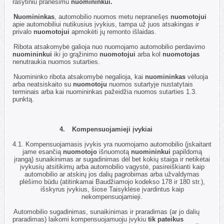
rašytiniu pranešimu
nuomininkui.
3.2.
Nuomininkas
, automobilio nuomos metu nepranešęs
nuomotojui
apie automobiliui nutikusius įvykius, tampa už juos atsakingas ir
privalo
nuomotojui
apmokėti jų remonto išlaidas.
3.3.
Ribota atsakomybė galioja nuo nuomojamo automobilio perdavimo
nuomininkui
iki jo grąžinimo
nuomotojui
arba kol
nuomotojas
nenutraukia nuomos sutarties.
3.4.
Nuomininko ribota atsakomybė negalioja, kai
nuomininkas
vėluoja
arba neatsiskaito su
nuomotoju
nuomos sutartyje nustatytais
terminais arba kai nuomininkas pažeidžia nuomos sutarties 1.3.
punktą.
4.
Kompensuojamieji įvykiai
4.1.
Kompensuojamasis įvykis yra nuomojamo automobilio (įskaitant
jame esančią
nuomotojo
išnuomotą
nuomininkui
papildomą
įrangą) sunaikinimas ar sugadinimas dėl bet kokių staiga ir netikėtai
įvykusių atsitikimų arba automobilio vagystė, pasireiškianti kaip
automobilio ar atskirų jos dalių pagrobimas arba užvaldymas
plėšimo būdu (atitinkamai Baudžiamojo kodekso 178 ir 180 str.),
išskyrus įvykius, šiose Taisyklėse įvardintus kaip
nekompensuojamieji.
4.2.
Automobilio sugadinimas, sunaikinimas ir praradimas (ar jo dalių
praradimas) laikomi kompensuojamuoju įvykiu
tik pateikus