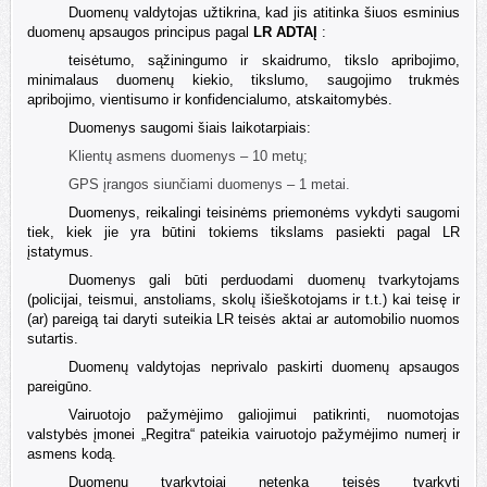
Duomenų valdytojas užtikrina, kad jis atitinka šiuos esminius
duomenų apsaugos principus pagal
LR ADTAĮ
:
teisėtumo, sąžiningumo ir skaidrumo, tikslo apribojimo,
minimalaus duomenų kiekio, tikslumo, saugojimo trukmės
apribojimo, vientisumo ir konfidencialumo, atskaitomybės.
Duomenys saugomi šiais laikotarpiais:
Klientų asmens duomenys –
10 met
ų
;
GPS įrangos siunčiami duomenys –
1
metai.
Duomenys, reikalingi teisinėms priemonėms vykdyti saugomi
tiek, kiek jie yra būtini tokiems tikslams pasiekti pagal LR
įstatymus.
Duomenys gali būti perduodami duomenų tvarkytojams
(policijai, teismui, anstoliams, skolų išieškotojams ir t.t.) kai teisę ir
(ar) pareigą tai daryti suteikia LR teisės aktai ar automobilio nuomos
sutartis.
Duomenų valdytojas neprivalo paskirti duomenų apsaugos
pareigūno.
Vairuotojo pažymėjimo galiojimui patikrinti, nuomotojas
valstybės įmonei „Regitra“ pateikia vairuotojo pažymėjimo numerį ir
asmens kodą.
Duomenų tvarkytojai netenka teisės tvarkyti