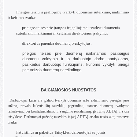
Prieigos teisių ir įgaliojimų tvarkyti duomenis suteikimo, naikinimo
ir keitimo tvarka:
prieigos teisės prie įrangos ir įgaliojimai tvarkyti duomenis
suteikiami, naikinami ir keičiami direktoriaus įsakymu;
direktorius parenka duomenų tvarkytojus;
prieigos teisės prie duomenų naikinamos pasibaigus
duomenų valdytojo ir jo darbuotojo darbo santykiams,
pasikeitus darbuotojo funkcijoms, kurioms vykdyti prieiga
prie vaizdo duomenų nereikalinga.
BAIGIAMOSIOS NUOSTATOS
Darbuotojai, kurie yra įgalioti tvarkyti duomenis arba eidami savo pareigas juos
sužino, privalo laikytis šių taisyklių, pagrindinių asmens duomenų tvarkymo
reikalavimų bei konfidencialumo ir saugumo reikalavimų, įtvirtintų ADTAĮ ir šiose
taisyklėse. Darbuotojai pažeidę taisykles ir (ar) ADTAĮ atsako teisės aktų nustatyta
tvarka.
Patvirtinus ar pakeitus Taisykles, darbuotojai su jomis