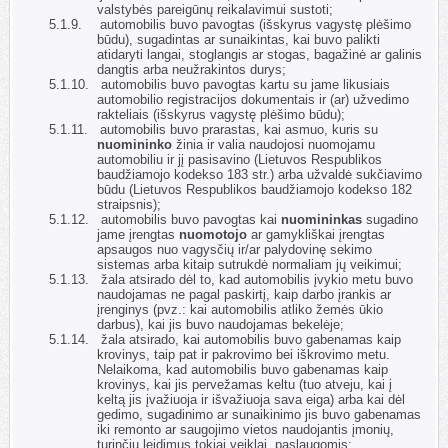
valstybės pareigūnų reikalavimui sustoti;
5.1.9.
automobilis buvo pavogtas (išskyrus vagystę plėšimo
būdu), sugadintas ar sunaikintas, kai buvo palikti
atidaryti langai, stoglangis ar stogas, bagažinė ar galinis
dangtis arba neužrakintos durys;
5.1.10.
automobilis buvo pavogtas kartu su jame likusiais
automobilio registracijos dokumentais ir (ar) užvedimo
rakteliais (išskyrus vagystę plėšimo būdu);
5.1.11.
automobilis buvo prarastas, kai asmuo, kuris su
nuomininko
žinia ir valia naudojosi nuomojamu
automobiliu ir jį pasisavino (Lietuvos Respublikos
baudžiamojo kodekso 183 str.) arba užvaldė sukčiavimo
būdu (Lietuvos Respublikos baudžiamojo kodekso 182
straipsnis);
5.1.12.
automobilis buvo pavogtas kai
nuomininkas
sugadino
jame įrengtas
nuomotojo
ar gamykliškai įrengtas
apsaugos nuo vagysčių ir/ar palydovinę sekimo
sistemas arba kitaip sutrukdė normaliam jų veikimui;
5.1.13.
žala atsirado dėl to, kad automobilis įvykio metu buvo
naudojamas ne pagal paskirtį, kaip darbo įrankis ar
įrenginys (pvz.: kai automobilis atliko žemės ūkio
darbus), kai jis buvo naudojamas bekelėje;
5.1.14.
žala atsirado, kai automobilis buvo gabenamas kaip
krovinys, taip pat ir pakrovimo bei iškrovimo metu.
Nelaikoma, kad automobilis buvo gabenamas kaip
krovinys, kai jis pervežamas keltu (tuo atveju, kai į
keltą jis įvažiuoja ir išvažiuoja sava eiga) arba kai dėl
gedimo, sugadinimo ar sunaikinimo jis buvo gabenamas
iki remonto ar saugojimo vietos naudojantis įmonių,
turinčių leidimus tokiai veiklai, paslaugomis;