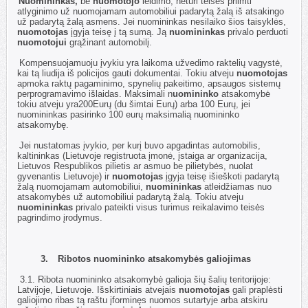
2.7.
Nuomininkas,
be
nuomotojo
leidimo, neturi teisės priimti
atlyginimo už nuomojamam automobiliui padarytą žalą iš atsakingo
už padarytą žalą asmens. Jei nuomininkas nesilaiko šios taisyklės,
nuomotojas
įgyja teisę į tą sumą. Ją
nuomininkas
privalo perduoti
nuomotojui
grąžinant automobilį.
2.8.
Kompensuojamuoju įvykiu yra laikoma užvedimo raktelių vagystė,
kai tą liudija iš policijos gauti dokumentai. Tokiu atveju
nuomotojas
apmoka raktų pagaminimo, spynelių pakeitimo, apsaugos sistemų
perprogramavimo išlaidas. Maksimali n
uomininko
atsakomybė
tokiu atveju yra200Eurų (du šimtai Eurų) arba
100 Eur
ų, jei
nuomininkas pasirinko
100 eur
ų maksimalią nuomininko
atsakomybę.
2.9.
Jei nustatomas įvykio, per kurį buvo apgadintas automobilis,
kaltininkas (Lietuvoje registruota įmonė, įstaiga ar organizacija,
Lietuvos Respublikos pilietis ar asmuo be pilietybės, nuolat
gyvenantis Lietuvoje) ir
nuomotojas
įgyja teisę išieškoti padarytą
žalą nuomojamam automobiliui,
nuomininkas
atleidžiamas nuo
atsakomybės už automobiliui padarytą žalą. Tokiu atveju
nuomininkas
privalo pateikti visus turimus reikalavimo teisės
pagrindimo įrodymus.
3.
Ribotos nuomininko atsakomybės galiojimas
3.1.
Ribota nuomininko atsakomybė galioja šių šalių teritorijoje:
Latvijoje, Lietuvoje. Išskirtiniais atvejais
nuomotojas
gali praplėsti
galiojimo ribas tą raštu įforminęs nuomos sutartyje arba atskiru