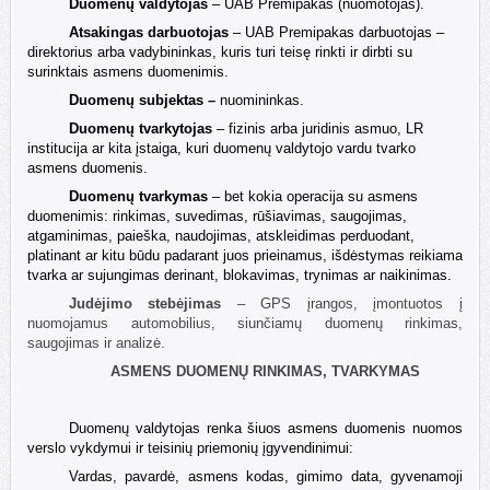
Duomenų valdytojas
– UAB Premipakas (nuomotojas).
A
tsakingas darbuotojas
– UAB Premipakas darbuotojas –
direktorius arba vadybininkas, kuris turi teisę rinkti ir dirbti su
surinktais asmens duomenimis.
Duomenų subjektas –
nuomininkas.
Duomenų tvarkytojas
– fizinis arba juridinis asmuo, LR
institucija ar kita įstaiga, kuri duomenų valdytojo vardu tvarko
asmens duomenis.
Duomenų tvarkymas
– bet kokia operacija su asmens
duomenimis: rinkimas, suvedimas, rūšiavimas, saugojimas,
atgaminimas, paieška,
naudojimas
, atskleidimas perduodant,
platinant ar kitu būdu padarant juos
prieinamus
, išdėstymas reikiama
tvarka ar sujungimas derinant, blokavimas, trynimas ar naikinimas.
Judėjimo stebėjimas
– GPS įrangos, įmontuotos į
nuomojamus automobilius, siunčiamų duomenų rinkimas,
saugojimas ir analizė.
ASMENS DUOMENŲ RINKIMAS, TVARKYMAS
Duomenų valdytojas renka šiuos asmens duomenis nuomos
verslo vykdymui ir teisinių priemonių įgyvendinimui:
Vardas, pavardė, asmens kodas, gimimo data, gyvenamoji