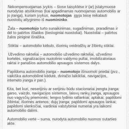
1.6.
Nekompensuojamas įvykis – šiose taisyklėse ir (ar) įstatymuose
nurodytas atsitikimas (kai apgadinamas nuomojamas automobilis ar
jo įranga), kuriam įvykus,
nuomotojas
įgyja teisę reikalauti
nuostolių atlyginimo iš
nuomininko
.
1.7.
Žala –
nuomotojo
turto sunaikinimas, sugadinimas, praradimas ir
dėl to patirtos išlaidos (tiesioginiai nuostoliai). Nuostoliai – patirtos
žalos piniginė išraiška.
1.8.
Stiklai – automobilio kėbulo, išorinių veidrodžių ar žibintų stiklai.
1.9.
Užvedimo rakteliai – automobilio užvedimo rakteliai, užvedimo
kortelės, signalizacijos nuotolinio valdymo pultai, imobilizatoriaus
raktai ir panašios automobilio apsaugos sistemos dalys.
1.10.
Papildoma automobilio įranga –
nuomotojo
išnuomoti priedai (pvz.,
vaikiška automobilinė kėdutė, dviračio laikikliai, navigacijos,
interneto įranga ir pan.).
1.11.
Kita, bet kuri, neserijiniu ar serijiniu būdu stacionariai įrengta įranga:
garso, vaizdo, navigacijos sistemos, laisvų rankų įranga, apsaugos
nuo vagysčių priemonės; lengvo lydinio ratlankiai; aptakai; papildomi
žibintai; išorinės antenos; dujų įranga; papildomi apsaugos lankai;
papildomi slenksčiai, vardiniai valstybiniai numeriai yra laikomi
automobilio dalimi.
1.12.
Automobilio vertė – suma, nurodyta automobilio nuomos sutarties
akte.