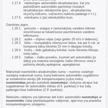
1.17.4.
neteisingos automobilio eksploatacijos, kai yra
pažeidžiami automobilio gamintojo nustatyti
eksploatacijos reikalavimai (pvz., eksploatacinių
skysčių trūkumo, važiavimo nuleista padanga ir t.t.);
1.17.5.
netinkamo ir (ar) nekokybiško kuro.
1.18.
Gamtinės jėgos:
1.18.1.
potvynis – staigus ir nenumatytas vandens kilimas
stovinčiuose ar tekančiuose paviršiniuose vandens
telkiniuose;
1.18.2.
audra – stiprus vėjas (vėjo greitis 20 m/s ir didesnis);
1.18.3.
liūtis – trumpalaikis intensyvus lietus, kai per 6 val. ar
trumpesnį laiką iškrenta 15 mm ir daugiau kritulių;
1.18.4.
kruša – ledo gabaliukų krituliai, kurie iškrenta šiltuoju
metų laiku;
1.18.5.
žaibas – žaibo poveikis, kuomet ant automobilio (jo
dalių) yra matoma tiesioginės žaibo iškrovos vieta ir
pažeistų detalių apdegimai, apanglėjimai.
1.19.
Maksimali nuomininko atsakomybės suma – nuomos sutartyje
nurodyta maksimali suma, kurią kiekvieno automobilio sugadinimo
ar sunaikinimo atveju (tik kompensuojamo įvykio metu)
nuomininkas
privalo sumokėti
nuomotojui
, išskyrus atvejus kai
sugadinamas tik automobilio stiklas (
4.6. punktas) ir kai žalą
padengia kitas kaltininkas (2.9. punktas).
1.20.
Neteisėtu valdymu yra laikomas bet koks automobilio
nuomotojo
ar
nuomininko
valiai prieštaraujantis valdymas, apie kurį yra pranešta
kompetentingoms įstaigoms.