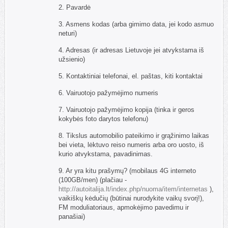
2. Pavardė
3. Asmens kodas (arba gimimo data, jei kodo asmuo
neturi)
4. Adresas (ir adresas Lietuvoje jei atvykstama iš
užsienio)
5. Kontaktiniai telefonai, el. paštas, kiti kontaktai
6. Vairuotojo pažymėjimo numeris
7. Vairuotojo pažymėjimo kopija (tinka ir geros
kokybės foto darytos telefonu)
8. Tikslus automobilio pateikimo ir grąžinimo laikas
bei vieta, lėktuvo reiso numeris arba oro uosto, iš
kurio atvykstama, pavadinimas.
9. Ar yra kitu prašymų? (mobilaus 4G interneto
(100GB/men) (plačiau -
http://autoitalija.lt/index.php/nuoma/item/internetas
),
vaikiškų kėdučių (būtinai nurodykite vaikų svorį!),
FM moduliatoriaus, apmokėjimo pavedimu ir
panašiai)