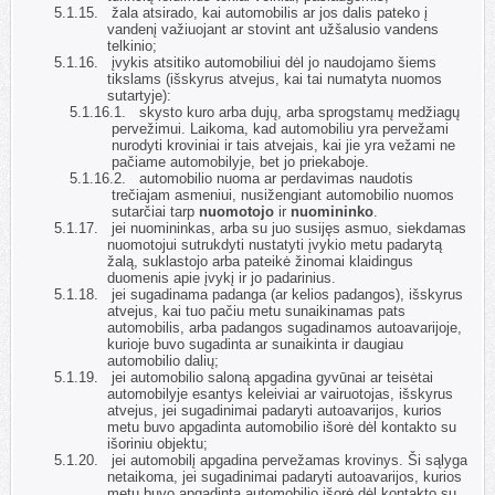
5.1.15.
žala atsirado, kai automobilis ar jos dalis pateko į
vandenį važiuojant ar stovint ant užšalusio vandens
telkinio;
5.1.16.
įvykis atsitiko automobiliui dėl jo naudojamo šiems
tikslams (išskyrus atvejus, kai tai numatyta nuomos
sutartyje):
5.1.16.1.
skysto kuro arba dujų, arba sprogstamų medžiagų
pervežimui. Laikoma, kad automobiliu yra pervežami
nurodyti kroviniai ir tais atvejais, kai jie yra vežami ne
pačiame automobilyje, bet jo priekaboje.
5.1.16.2.
automobilio nuoma ar perdavimas naudotis
trečiajam asmeniui, nusižengiant automobilio nuomos
sutarčiai tarp
nuomotojo
ir
nuomininko
.
5.1.17.
jei nuomininkas, arba su juo susijęs asmuo, siekdamas
nuomotojui sutrukdyti nustatyti įvykio metu padarytą
žalą, suklastojo arba pateikė žinomai klaidingus
duomenis apie įvykį ir jo padarinius.
5.1.18.
jei sugadinama padanga (ar kelios padangos), išskyrus
atvejus, kai tuo pačiu metu sunaikinamas pats
automobilis, arba padangos sugadinamos autoavarijoje,
kurioje buvo sugadinta ar sunaikinta ir daugiau
automobilio dalių;
5.1.19.
jei automobilio saloną apgadina gyvūnai ar teisėtai
automobilyje esantys keleiviai ar vairuotojas, išskyrus
atvejus, jei sugadinimai padaryti autoavarijos, kurios
metu buvo apgadinta automobilio išorė dėl kontakto su
išoriniu objektu;
5.1.20.
jei automobilį apgadina pervežamas krovinys. Ši sąlyga
netaikoma, jei sugadinimai padaryti autoavarijos, kurios
metu buvo apgadinta automobilio išorė dėl kontakto su