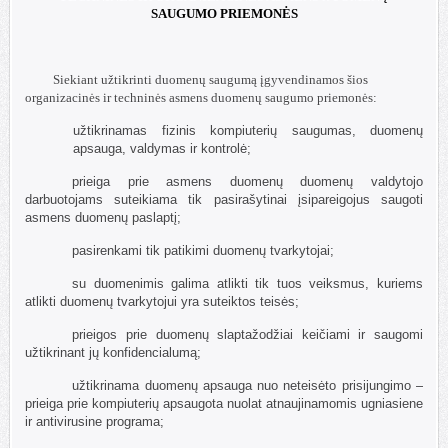
SAUGUMO PRIEMONĖS
Siekiant užtikrinti duomenų saugumą įgyvendinamos šios
organizacinės ir techninės asmens duomenų saugumo priemonės:
užtikrinamas fizinis kompiuterių saugumas, duomenų
apsauga, valdymas ir kontrolė;
prieiga prie asmens duomenų duomenų valdytojo
darbuotojams suteikiama tik pasirašytinai įsipareigojus saugoti
asmens duomenų paslaptį;
pasirenkami tik patikimi duomenų tvarkytojai;
su duomenimis galima atlikti tik tuos veiksmus, kuriems
atlikti duomenų tvarkytojui yra suteiktos teisės;
prieigos prie duomenų slaptažodžiai keičiami ir saugomi
užtikrinant jų konfidencialumą;
užtikrinama duomenų apsauga nuo neteisėto prisijungimo –
prieiga prie kompiuterių apsaugota nuolat atnaujinamomis ugniasiene
ir antivirusine programa;