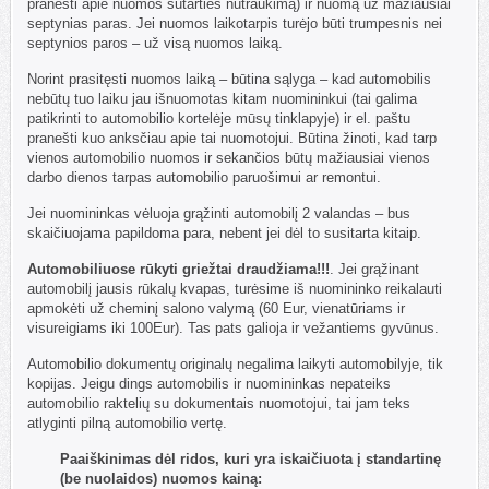
pranešti apie nuomos sutarties nutraukimą) ir nuomą už mažiausiai
septynias paras. Jei nuomos laikotarpis turėjo būti trumpesnis nei
septynios paros – už visą nuomos laiką.
Norint prasitęsti nuomos laiką – būtina sąlyga – kad automobilis
nebūtų tuo laiku jau išnuomotas kitam nuomininkui (tai galima
patikrinti to automobilio kortelėje mūsų tinklapyje) ir el. paštu
pranešti kuo anksčiau apie tai nuomotojui. Būtina žinoti, kad tarp
vienos automobilio nuomos ir sekančios būtų mažiausiai vienos
darbo dienos tarpas automobilio paruošimui ar remontui.
Jei nuomininkas vėluoja grąžinti automobilį 2 valandas – bus
skaičiuojama papildoma para, nebent jei dėl to susitarta kitaip.
Automobiliuose rūkyti griežtai draudžiama!!!
. Jei grąžinant
automobilį jausis rūkalų kvapas, turėsime iš nuomininko reikalauti
apmokėti už cheminį salono valymą (60 Eur, vienatūriams ir
visureigiams iki 100Eur). Tas pats galioja ir vežantiems gyvūnus.
Automobilio dokumentų originalų negalima laikyti automobilyje, tik
kopijas. Jeigu dings automobilis ir nuomininkas nepateiks
automobilio raktelių su dokumentais nuomotojui, tai jam teks
atlyginti pilną automobilio vertę.
Paaiškinimas dėl ridos, kuri yra iskaičiuota į standartinę
(be nuolaidos) nuomos kainą: