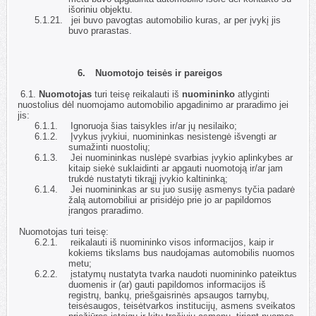
išoriniu objektu.
5.1.21.
jei buvo pavogtas automobilio kuras, ar per įvykį jis
buvo prarastas.
6.
Nuomotojo teisės ir pareigos
6.1.
Nuomotojas
turi teisę reikalauti iš
nuomininko
atlyginti
nuostolius dėl nuomojamo automobilio apgadinimo ar praradimo jei
jis:
6.1.1.
Ignoruoja šias taisykles ir/ar jų nesilaiko;
6.1.2.
Įvykus įvykiui, nuomininkas nesistengė išvengti ar
sumažinti nuostolių;
6.1.3.
Jei nuomininkas nuslėpė svarbias įvykio aplinkybes ar
kitaip siekė suklaidinti ar apgauti nuomotoją ir/ar jam
trukdė nustatyti tikrąjį įvykio kaltininką;
6.1.4.
Jei nuomininkas ar su juo susiję asmenys tyčia padarė
žalą automobiliui ar prisidėjo prie jo ar papildomos
įrangos praradimo.
6.2.
Nuomotojas turi teisę:
6.2.1.
reikalauti iš nuomininko visos informacijos, kaip ir
kokiems tikslams bus naudojamas automobilis nuomos
metu;
6.2.2.
įstatymų nustatyta tvarka naudoti nuomininko pateiktus
duomenis ir (ar) gauti papildomos informacijos iš
registrų, bankų, priešgaisrinės apsaugos tarnybų,
teisėsaugos, teisėtvarkos institucijų, asmens sveikatos