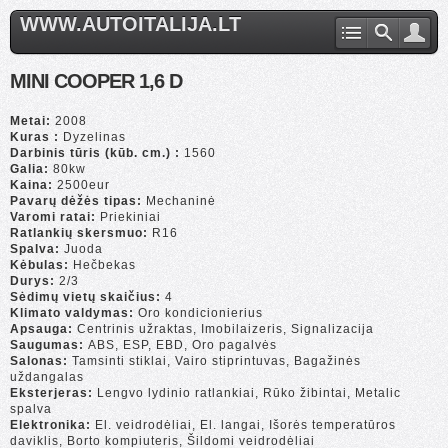
WWW.AUTOITALIJA.LT
MINI COOPER 1,6 D
Metai:
2008
Kuras :
Dyzelinas
Darbinis tūris (kūb. cm.) :
1560
Galia:
80kw
Kaina:
2500eur
Pavarų dėžės tipas:
Mechaninė
Varomi ratai:
Priekiniai
Ratlankių skersmuo:
R16
Spalva:
Juoda
Kėbulas:
Hečbekas
Durys:
2/3
Sėdimų vietų skaičius:
4
Klimato valdymas:
Oro kondicionierius
Apsauga:
Centrinis užraktas, Imobilaizeris, Signalizacija
Saugumas:
ABS, ESP, EBD, Oro pagalvės
Salonas:
Tamsinti stiklai, Vairo stiprintuvas, Bagažinės
uždangalas
Eksterjeras:
Lengvo lydinio ratlankiai, Rūko žibintai, Metalic
spalva
Elektronika:
El. veidrodėliai, El. langai, Išorės temperatūros
daviklis, Borto kompiuteris, Šildomi veidrodėliai