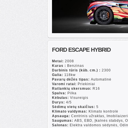
FORD ESCAPE HYBRID
Metai:
2008
Kuras :
Benzinas
Darbinis tūris (kūb. cm.) :
2300
Galia:
118kw
Pavarų dėžės tipas:
Automatinė
Varomi ratai:
Priekiniai
Ratlankių skersmuo:
R16
Spalva:
Pilka
Kėbulas:
Visureigis
Durys:
4/5
Sėdimų vietų skaičius:
5
Klimato valdymas:
Klimato kontrolė
Apsauga:
Centrinis užraktas, Imobilaizeri
Saugumas:
ABS, EBD, Įkalnės stabdys, 
Salonas:
Elektra valdomos sėdynės, Odinis