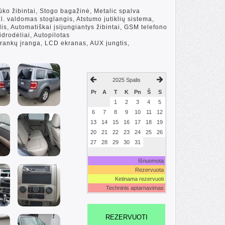
ūko žibintai, Stogo bagažinė, Metalic spalva
 El. valdomas stoglangis, Atstumo jutiklių sistema,
klis, Automatiškai įsijungiantys žibintai, GSM telefono
idrodėliai, Autopilotas
rankų įranga, LCD ekranas, AUX jungtis,
2025 Spalis
Pr
A
T
K
Pn
Š
S
1
2
3
4
5
6
7
8
9
10
11
12
13
14
15
16
17
18
19
20
21
22
23
24
25
26
27
28
29
30
31
Išnuomota
Rezervuota
Ketinama rezervuoti
Techninis aptarnavimas
REZERVUOTI