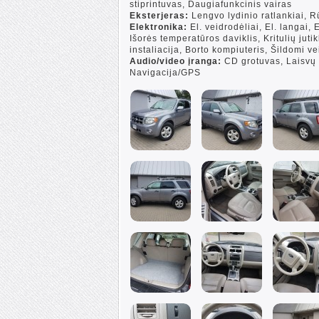
stiprintuvas, Daugiafunkcinis vairas
Eksterjeras:
Lengvo lydinio ratlankiai, R
Elektronika:
El. veidrodėliai, El. langai,
Išorės temperatūros daviklis, Kritulių juti
instaliacija, Borto kompiuteris, Šildomi ve
Audio/video įranga:
CD grotuvas, Laisvų 
Navigacija/GPS