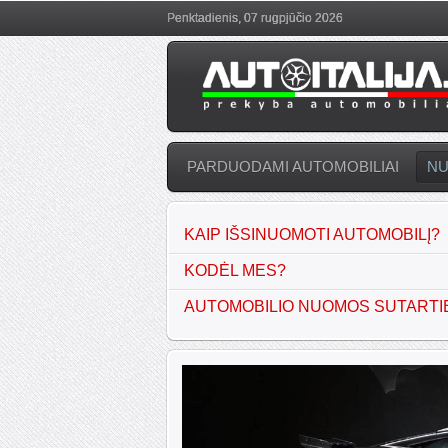
Penktadienis, 07 rugpjūčio 2026
PARDUODAMI AUTOMOBILIAI
N
KAIP IŠSINUOMOTI AUTOMOBILĮ?
KODĖL MES?
AUTOMOBILIO NUOMOS SUTARTI