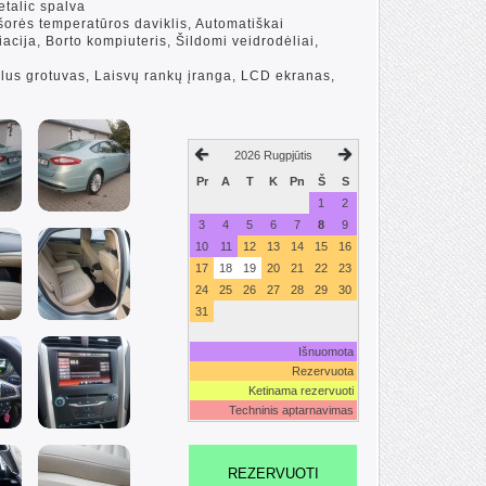
etalic spalva
 Išorės temperatūros daviklis, Automatiškai
iacija, Borto kompiuteris, Šildomi veidrodėliai,
lus grotuvas, Laisvų rankų įranga, LCD ekranas,
2026 Rugpjūtis
Pr
A
T
K
Pn
Š
S
1
2
3
4
5
6
7
8
9
10
11
12
13
14
15
16
17
18
19
20
21
22
23
24
25
26
27
28
29
30
31
Išnuomota
Rezervuota
Ketinama rezervuoti
Techninis aptarnavimas
REZERVUOTI