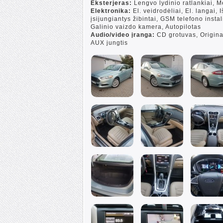
Eksterjeras:
Lengvo lydinio ratlankiai, M
Elektronika:
El. veidrodėliai, El. langai,
įsijungiantys žibintai, GSM telefono instal
Galinio vaizdo kamera, Autopilotas
Audio/video įranga:
CD grotuvas, Origina
AUX jungtis