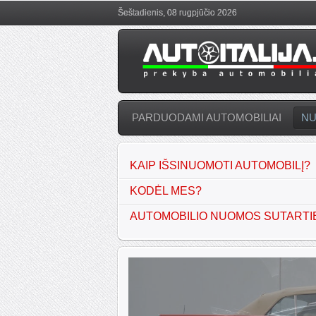
Šeštadienis, 08 rugpjūčio 2026
PARDUODAMI AUTOMOBILIAI
N
KAIP IŠSINUOMOTI AUTOMOBILĮ?
KODĖL MES?
AUTOMOBILIO NUOMOS SUTARTI