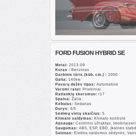
FORD FUSION HYBRID SE
Metai:
2013-09
Kuras :
Benzinas
Darbinis tūris (kūb. cm.) :
2000
Galia:
140kw
Pavarų dėžės tipas:
Automatinė
Varomi ratai:
Priekiniai
Ratlankių skersmuo:
r17
Spalva:
Žalia
Kėbulas:
Sedanas
Durys:
4/5
Sėdimų vietų skaičius:
5
Klimato valdymas:
Klimato kontrolė
Apsauga:
Centrinis užraktas, Imobilaizeri
Saugumas:
ABS, ESP, EBD, Įkalnės stabd
Salonas:
Elektra valdomos sėdynės, Vairo