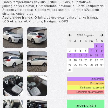
Išorės temperatūros daviklis, Kritulių jutiklis, Automatiškai
įsijungiantys žibintai, GSM telefono instaliacija, Borto kompiuteris,
Šildomi veidrodėliai, Galinio vaizdo kamera, Beraktė užvedimo
sistema, Autopilotas
Audio/video įranga:
Originalus grotuvas, Laisvų rankų įranga,
LCD ekranas, AUX jungtis, Navigacija/GPS
2026 Rugpjūtis
Pr
A
T
K
Pn
Š
S
1
2
3
4
5
6
7
8
9
10
11
12
13
14
15
16
17
18
19
20
21
22
23
24
25
26
27
28
29
30
31
Išnuomota
Rezervuota
Ketinama rezervuoti
Techninis aptarnavimas
REZERVUOTI