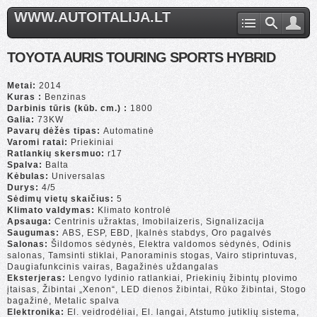
WWW.AUTOITALIJA.LT
TOYOTA AURIS TOURING SPORTS HYBRID
Metai:
2014
Kuras :
Benzinas
Darbinis tūris (kūb. cm.) :
1800
Galia:
73KW
Pavarų dėžės tipas:
Automatinė
Varomi ratai:
Priekiniai
Ratlankių skersmuo:
r17
Spalva:
Balta
Kėbulas:
Universalas
Durys:
4/5
Sėdimų vietų skaičius:
5
Klimato valdymas:
Klimato kontrolė
Apsauga:
Centrinis užraktas, Imobilaizeris, Signalizacija
Saugumas:
ABS, ESP, EBD, Įkalnės stabdys, Oro pagalvės
Salonas:
Šildomos sėdynės, Elektra valdomos sėdynės, Odinis
salonas, Tamsinti stiklai, Panoraminis stogas, Vairo stiprintuvas,
Daugiafunkcinis vairas, Bagažinės uždangalas
Eksterjeras:
Lengvo lydinio ratlankiai, Priekinių žibintų plovimo
įtaisas, Žibintai „Xenon“, LED dienos žibintai, Rūko žibintai, Stogo
bagažinė, Metalic spalva
Elektronika:
El. veidrodėliai, El. langai, Atstumo jutiklių sistema,