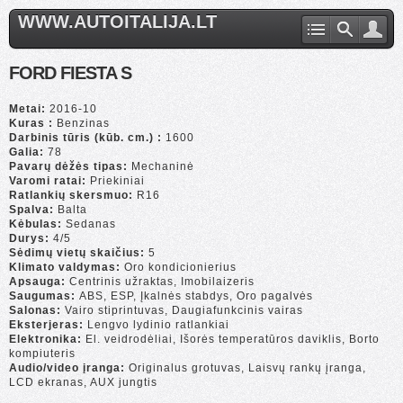
WWW.AUTOITALIJA.LT
FORD FIESTA S
Metai:
2016-10
Kuras :
Benzinas
Darbinis tūris (kūb. cm.) :
1600
Galia:
78
Pavarų dėžės tipas:
Mechaninė
Varomi ratai:
Priekiniai
Ratlankių skersmuo:
R16
Spalva:
Balta
Kėbulas:
Sedanas
Durys:
4/5
Sėdimų vietų skaičius:
5
Klimato valdymas:
Oro kondicionierius
Apsauga:
Centrinis užraktas, Imobilaizeris
Saugumas:
ABS, ESP, Įkalnės stabdys, Oro pagalvės
Salonas:
Vairo stiprintuvas, Daugiafunkcinis vairas
Eksterjeras:
Lengvo lydinio ratlankiai
Elektronika:
El. veidrodėliai, Išorės temperatūros daviklis, Borto
kompiuteris
Audio/video įranga:
Originalus grotuvas, Laisvų rankų įranga,
LCD ekranas, AUX jungtis