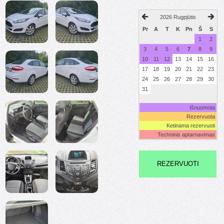
2026 Rugpjūtis
Pr
A
T
K
Pn
Š
S
1
2
3
4
5
6
7
8
9
10
11
12
13
14
15
16
17
18
19
20
21
22
23
24
25
26
27
28
29
30
31
Išnuomota
Rezervuota
Ketinama rezervuoti
Techninis aptarnavimas
REZERVUOTI