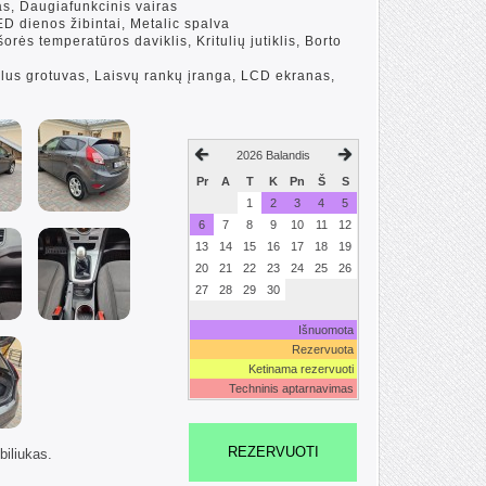
vas, Daugiafunkcinis vairas
ED dienos žibintai, Metalic spalva
Išorės temperatūros daviklis, Kritulių jutiklis, Borto
lus grotuvas, Laisvų rankų įranga, LCD ekranas,
2026 Balandis
Pr
A
T
K
Pn
Š
S
1
2
3
4
5
6
7
8
9
10
11
12
13
14
15
16
17
18
19
20
21
22
23
24
25
26
27
28
29
30
Išnuomota
Rezervuota
Ketinama rezervuoti
Techninis aptarnavimas
REZERVUOTI
iliukas.