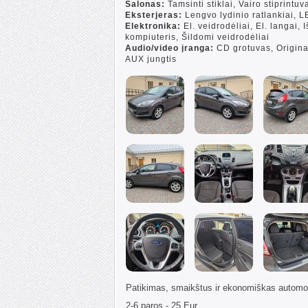
Salonas:
Tamsinti stiklai, Vairo stiprintu
Eksterjeras:
Lengvo lydinio ratlankiai, L
Elektronika:
El. veidrodėliai, El. langai, 
kompiuteris, Šildomi veidrodėliai
Audio/video įranga:
CD grotuvas, Origina
AUX jungtis
Patikimas, smaikštus ir ekonomiškas automob
2-6 paros - 25 Eur