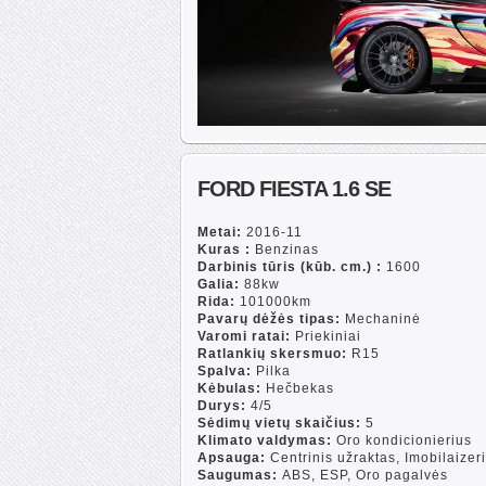
FORD FIESTA 1.6 SE
Metai:
2016-11
Kuras :
Benzinas
Darbinis tūris (kūb. cm.) :
1600
Galia:
88kw
Rida:
101000km
Pavarų dėžės tipas:
Mechaninė
Varomi ratai:
Priekiniai
Ratlankių skersmuo:
R15
Spalva:
Pilka
Kėbulas:
Hečbekas
Durys:
4/5
Sėdimų vietų skaičius:
5
Klimato valdymas:
Oro kondicionierius
Apsauga:
Centrinis užraktas, Imobilaizer
Saugumas:
ABS, ESP, Oro pagalvės