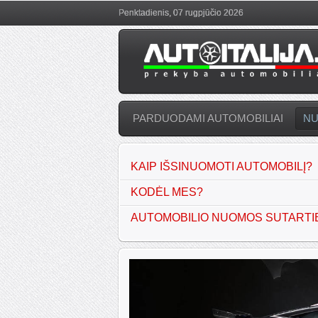
Penktadienis, 07 rugpjūčio 2026
PARDUODAMI AUTOMOBILIAI
N
KAIP IŠSINUOMOTI AUTOMOBILĮ?
KODĖL MES?
AUTOMOBILIO NUOMOS SUTARTI