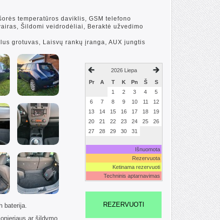
 Išorės temperatūros daviklis, GSM telefono
 vairas, Šildomi veidrodėliai, Beraktė užvedimo
lus grotuvas, Laisvų rankų įranga, AUX jungtis
2026 Liepa
Pr
A
T
K
Pn
Š
S
1
2
3
4
5
6
7
8
9
10
11
12
13
14
15
16
17
18
19
20
21
22
23
24
25
26
27
28
29
30
31
Išnuomota
Rezervuota
Ketinama rezervuoti
Techninis aptarnavimas
REZERVUOTI
 baterija.
onieriaus ar šildymo