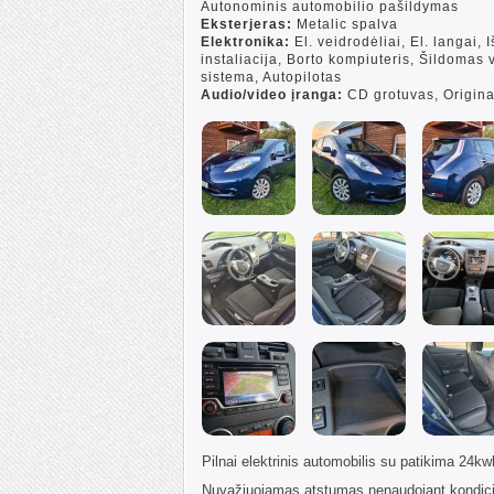
Autonominis automobilio pašildymas
Eksterjeras:
Metalic spalva
Elektronika:
El. veidrodėliai, El. langai,
instaliacija, Borto kompiuteris, Šildomas
sistema, Autopilotas
Audio/video įranga:
CD grotuvas, Origina
Pilnai elektrinis automobilis su patikima 24kwh
Nuvažiuojamas atstumas nenaudojant kondici