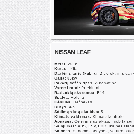
NISSAN LEAF
Metai:
2016
Kuras :
Kita
Darbinis tūris (kūb. cm.) :
elektrinis varik
Galia:
80kw
Pavarų dėžės tipas:
Automatinė
Varomi ratai:
Priekiniai
Ratlankių skersmuo:
R16
Spalva:
Mėlyna
Kėbulas:
Hečbekas
Durys:
4/5
Sėdimų vietų skaičius:
5
Klimato valdymas:
Klimato kontrolė
Apsauga:
Centrinis užraktas, Imobilaizeri
Saugumas:
ABS, ESP, EBD, Įkalnės stabd
Salonas:
Šildomos sėdynės, Veliūro salon