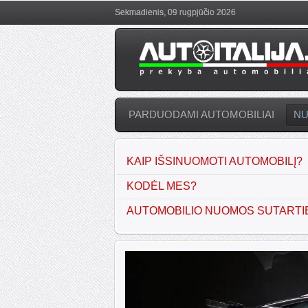
Sekmadienis, 09 rugpjūčio 2026
PARDUODAMI AUTOMOBILIAI
N
KAIP IŠSINUOMOTI AUTOMOBILĮ?
KODĖL MES?
AUTOMOBILIO NUOMOS SUTARTI