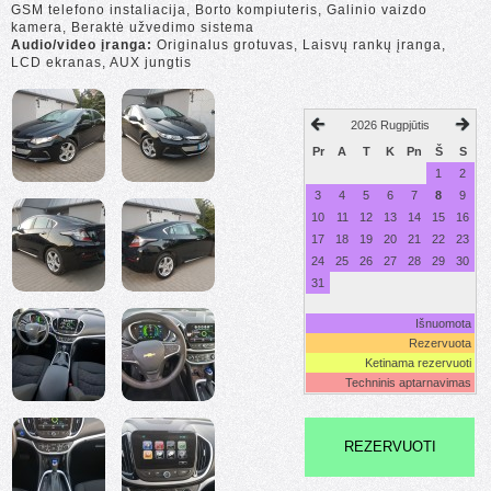
GSM telefono instaliacija, Borto kompiuteris, Galinio vaizdo
kamera, Beraktė užvedimo sistema
Audio/video įranga:
Originalus grotuvas, Laisvų rankų įranga,
LCD ekranas, AUX jungtis
2026 Rugpjūtis
Pr
A
T
K
Pn
Š
S
1
2
3
4
5
6
7
8
9
10
11
12
13
14
15
16
17
18
19
20
21
22
23
24
25
26
27
28
29
30
31
Išnuomota
Rezervuota
Ketinama rezervuoti
Techninis aptarnavimas
REZERVUOTI