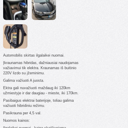
Automobilis skirtas ilgalaikei nuomai.
Įkraunamas hibridas, dažniausiai naudojamas
važiavimui tik elektra. Kraunamas iš buitinio
220V lizdo su įžeminimu.
Galima važiuoti A juosta.
Ektra gali nuvažiuoti maždaug iki 120km
užmiestyje ir dar daugiau - mieste, iki 170km.
Pasibaigus elektrai baterijoje, toliau galima
važiuoti hibridiniu režimu.
Pasikrauna per 4,5 val.
Nuomos kainos:
Ilgalaikei nuomai - kaina skaičiuojama