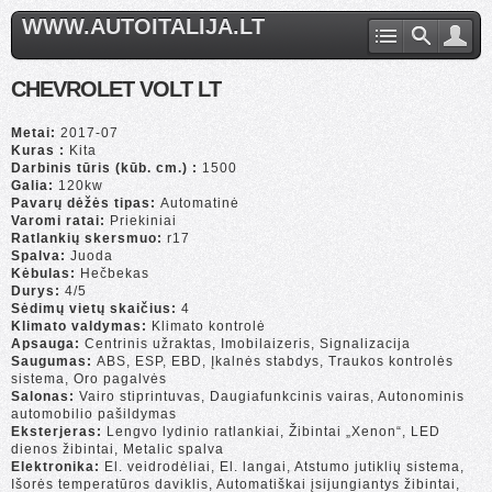
WWW.AUTOITALIJA.LT
CHEVROLET VOLT LT
Metai:
2017-07
Kuras :
Kita
Darbinis tūris (kūb. cm.) :
1500
Galia:
120kw
Pavarų dėžės tipas:
Automatinė
Varomi ratai:
Priekiniai
Ratlankių skersmuo:
r17
Spalva:
Juoda
Kėbulas:
Hečbekas
Durys:
4/5
Sėdimų vietų skaičius:
4
Klimato valdymas:
Klimato kontrolė
Apsauga:
Centrinis užraktas, Imobilaizeris, Signalizacija
Saugumas:
ABS, ESP, EBD, Įkalnės stabdys, Traukos kontrolės
sistema, Oro pagalvės
Salonas:
Vairo stiprintuvas, Daugiafunkcinis vairas, Autonominis
automobilio pašildymas
Eksterjeras:
Lengvo lydinio ratlankiai, Žibintai „Xenon“, LED
dienos žibintai, Metalic spalva
Elektronika:
El. veidrodėliai, El. langai, Atstumo jutiklių sistema,
Išorės temperatūros daviklis, Automatiškai įsijungiantys žibintai,