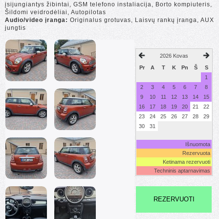
įsijungiantys žibintai, GSM telefono instaliacija, Borto kompiuteris,
Šildomi veidrodėliai, Autopilotas
Audio/video įranga:
Originalus grotuvas, Laisvų rankų įranga, AUX
jungtis
2026 Kovas
Pr
A
T
K
Pn
Š
S
1
2
3
4
5
6
7
8
9
10
11
12
13
14
15
16
17
18
19
20
21
22
23
24
25
26
27
28
29
30
31
Išnuomota
Rezervuota
Ketinama rezervuoti
Techninis aptarnavimas
REZERVUOTI