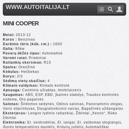
WWW.AUTOITALIJA.LT
MINI COOPER
Metai:
2013-12
Kuras :
Benzinas
Darbinis tūris (kūb. cm.) :
1600
Galia:
90kw
Pavarų dėžės tipas:
Automatinė
Varomi ratai:
Priekiniai
Ratlankių skersmuo:
R15
Spalva:
Oranžinė
Kėbulas:
Hečbekas
Durys:
2/3
Sėdimų vietų skaičius:
4
Klimato valdymas:
Klimato kontrolė
Apsauga:
Centrinis užraktas, Imobilaizeris
Saugumas:
ABS, ESP, EBD, Įkalnės stabdys, Traukos kontrolės
sistema, Oro pagalvės
Salonas:
Šildomos sėdynės, Odinis salonas, Panoraminis stogas,
Vairo stiprintuvas, Daugiafunkcinis vairas, Bagažinės uždangalas
Eksterjeras:
Lengvo lydinio ratlankiai, Žibintai „Xenon“, Rūko
žibintai
Elektronika:
El. veidrodėliai, El. langai, El. valdomas stoglangis,
Išorės temperatūros daviklis, Kritulių jutiklis, Automatiškai