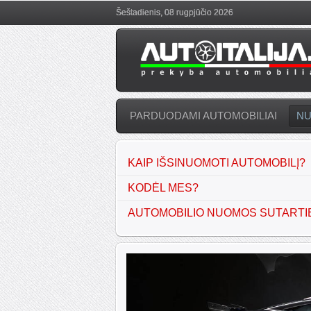
Šeštadienis, 08 rugpjūčio 2026
PARDUODAMI AUTOMOBILIAI
N
KAIP IŠSINUOMOTI AUTOMOBILĮ?
KODĖL MES?
AUTOMOBILIO NUOMOS SUTARTI