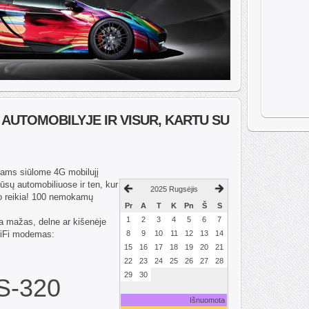
 AUTOMOBILYJE IR VISUR, KARTU SU
tams siūlome 4G mobilujį
ūsų automobiliuose ir ten, kur
2025 Rugsėjis
jo reikia! 100 nemokamų
Pr
A
T
K
Pn
Š
S
1
2
3
4
5
6
7
na mažas, delne ar kišenėje
WiFi modemas:
8
9
10
11
12
13
14
15
16
17
18
19
20
21
22
23
24
25
26
27
28
29
30
S-320
Išnuomota