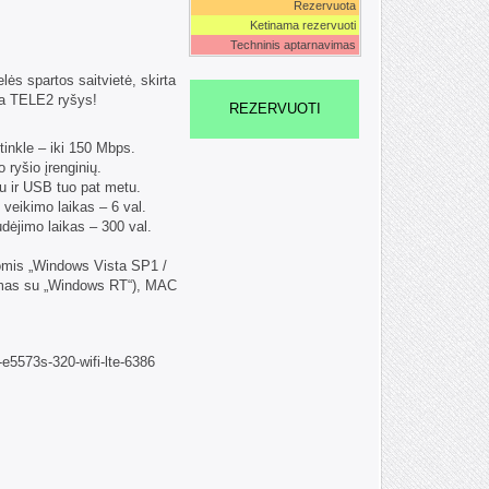
Rezervuota
Ketinama rezervuoti
Techninis aptarnavimas
ės spartos saitvietė, skirta
yra TELE2 ryšys!
REZERVUOTI
inkle – iki 150 Mbps.
o ryšio įrenginių.
šiu ir USB tuo pat metu.
veikimo laikas – 6 val.
dėjimo laikas – 300 val.
omis „Windows Vista SP1 /
namas su „Windows RT“), MAC
ei-e5573s-320-wifi-lte-6386