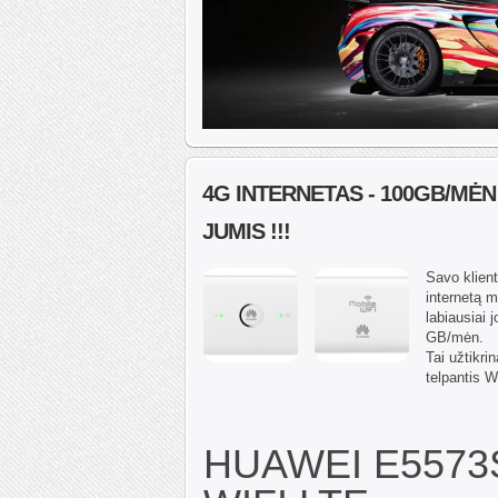
4G INTERNETAS - 100GB/MĖN
JUMIS !!!
Savo klien
internetą m
labiausiai 
GB/mėn.
Tai užtikri
telpantis 
HUAWEI E5573