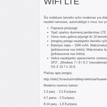
WIFI LTE
Šis mobilusis bevielio ryšio modemas yra didel
naudoti namuose, automobilyje ir visur, kur 
Paprasta prisijungti.
Ypač spartus duomenų perdavimas LTE t
Vienu metu galima prijungti iki 10 bevieli
Įrenginių prieiga naudojantis bevieliu ry
Baterijos talpa – 1500 mAh. Maksimalus 
(priklausomai nuo tinklo). Maksimalus bu
(priklausomai nuo tinklo).
Veikia naudojantis operacinėmis sistem
SP2“, „Windows 7 / 8 / 8.1“ (nesuderi
OS X 10.7 ir 10.9.
Plačiau apie įrenginį:
http://tele2.lt/verslui/mobilieji-telefonai/huaw
Modemo nuomos kainos:
1-3 parų - 2,5 Eur/para;
4-7 paros - 2 Eur/para;
8-14 parų - 1,8 Eur/para;